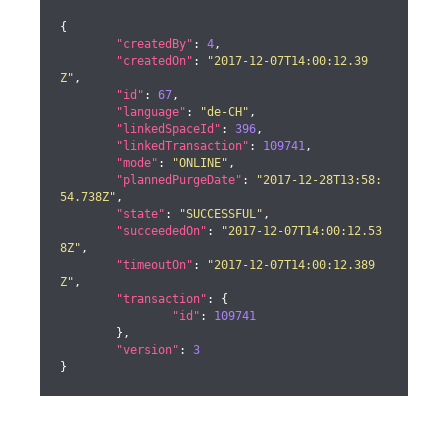
{

"createdBy"
: 
4
,

"createdOn"
: 
"2017-12-07T14:00:12.39
Z"
,

"id"
: 
67
,

"language"
: 
"de-CH"
,

"linkedSpaceId"
: 
396
,

"linkedTransaction"
: 
109741
,

"mode"
: 
"ONLINE"
,

"plannedPurgeDate"
: 
"2017-12-28T13:58:
54.738Z"
,

"state"
: 
"SUCCESSFUL"
,

"succeededOn"
: 
"2017-12-07T14:00:12.53
8Z"
,

"timeoutOn"
: 
"2017-12-07T14:00:12.389
Z"
,

"transaction"
: {

"id"
: 
109741
	},

"version"
: 
3
}