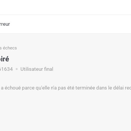
rreur
s échecs
iré
61634
Utilisateur final
 a échoué parce qu'elle n'a pas été terminée dans le délai re