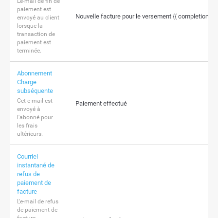
L'e-mail de fin de
paiement est
Nouvelle facture pour le versement {{ completion.l
envoyé au client
lorsque la
transaction de
paiement est
terminée.
Abonnement
Charge
subséquente
Cet e-mail est
Paiement effectué
envoyé à
l'abonné pour
les frais
ultérieurs.
Courriel
instantané de
refus de
paiement de
facture
L'e-mail de refus
de paiement de