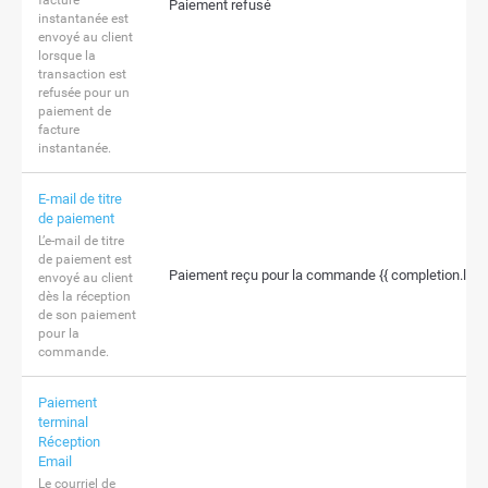
facture
Paiement refusé
instantanée est
envoyé au client
lorsque la
transaction est
refusée pour un
paiement de
facture
instantanée.
E-mail de titre
de paiement
L’e-mail de titre
de paiement est
Paiement reçu pour la commande {{ completion.line
envoyé au client
dès la réception
de son paiement
pour la
commande.
Paiement
terminal
Réception
Email
Le courriel de