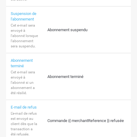
Suspension de
l'abonnement
Cet e-mail sera
Abonnement suspendu
envoyé à
l'abonné lorsque
l'abonnement
sera suspendu.
Abonnement
terminé
Cet e-mail sera
Abonnement terminé
envoyé à
l'abonné si un
abonnement a
été résilié.
E-mail de refus
L’e-mail de refus
est envoyé au
Commande {{ merchantReference }} refusée
client dès que la
transaction a
été refusée.