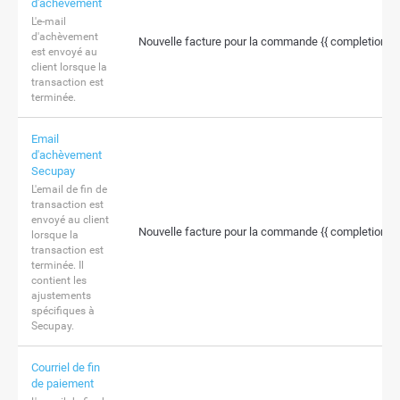
d'achèvement
L'e-mail
d'achèvement
Nouvelle facture pour la commande {{ completion.l
est envoyé au
client lorsque la
transaction est
terminée.
Email
d'achèvement
Secupay
L'email de fin de
transaction est
envoyé au client
Nouvelle facture pour la commande {{ completion.l
lorsque la
transaction est
terminée. Il
contient les
ajustements
spécifiques à
Secupay.
Courriel de fin
de paiement