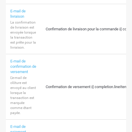
E-mail de
livraison
La confirmation
de livraison est
Confirmation de livraison pour la commande {{ comp
envoyée lorsque
la transaction
est prête pour la
livraison.
E-mail de
confirmation de
versement
L’e-mail de
clôture est
Confirmation de versement {{ completion.lineItemVe
envoyé au client
lorsque la
transaction est
marquée
comme étant
payée.
E-mail de
paiement