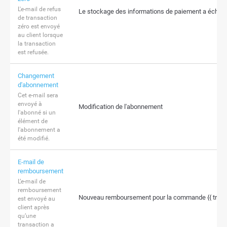
L'e-mail de refus
Le stockage des informations de paiement a échou
de transaction
zéro est envoyé
au client lorsque
la transaction
est refusée.
Changement
d'abonnement
Cet e-mail sera
envoyé à
Modification de l'abonnement
l'abonné si un
élément de
l'abonnement a
été modifié.
E-mail de
remboursement
L’e-mail de
remboursement
Nouveau remboursement pour la commande {{ trans
est envoyé au
client après
qu’une
transaction a