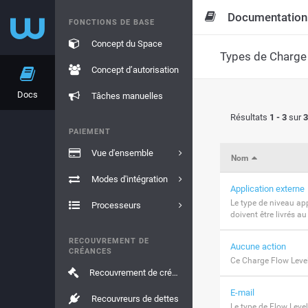
Documentation
FONCTIONS DE BASE
Concept du Space
Types de Charge
Concept d’autorisation
Docs
Tâches manuelles
Résultats
1 - 3
sur
3
PAIEMENT
Vue d'ensemble
Nom
Modes d'intégration
Application externe
Le type de niveau app
Processeurs
doivent être livrés au 
RECOUVREMENT DE
Aucune action
CRÉANCES
Ce Charge Flow Level
Recouvrement de créances
E-mail
Recouvreurs de dettes
Le type de Flow Level 