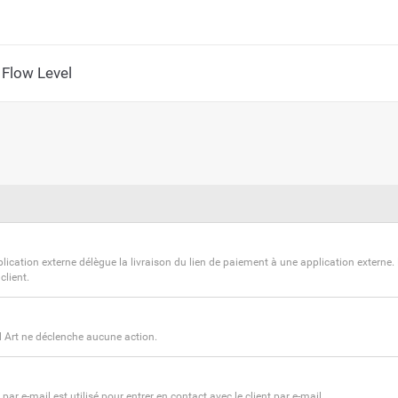
 Flow Level
lication externe délègue la livraison du lien de paiement à une application externe
client.
 Art ne déclenche aucune action.
par e-mail est utilisé pour entrer en contact avec le client par e-mail.