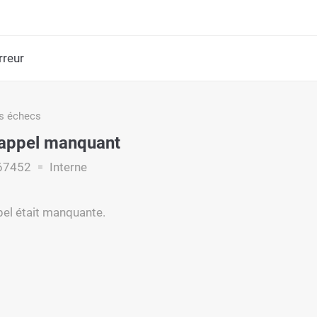
rreur
s échecs
rappel manquant
67452
Interne
pel était manquante.