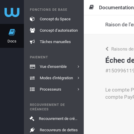
Documentation
FONCTIONS DE BASE
Concept du Space
Raison de l’e
Concept d’autorisation
Docs
Tâches manuelles
Raisons de
PAIEMENT
Échec de
Vue d'ensemble
#15099611
Modes d'intégration
Le compte Pa
Processeurs
compte PayPa
RECOUVREMENT DE
CRÉANCES
Recouvrement de créances
Recouvreurs de dettes