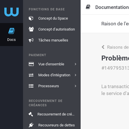
Documentation
FONCTIONS DE BASE
Concept du Space
Raison de l’e
Concept d’autorisation
Docs
Tâches manuelles
Raisons de
PAIEMENT
Problème
Vue d'ensemble
#14979531
Modes d'intégration
La transacti
Processeurs
le service d'
RECOUVREMENT DE
CRÉANCES
Recouvrement de créances
Recouvreurs de dettes