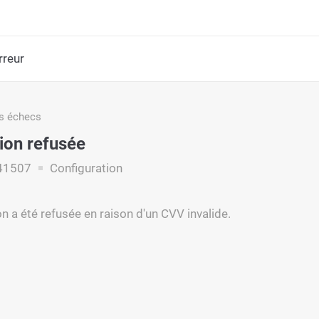
rreur
s échecs
ion refusée
41507
Configuration
n a été refusée en raison d'un CVV invalide.