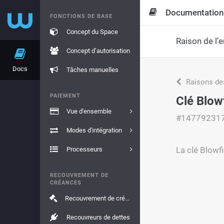
Documentation
FONCTIONS DE BASE
Concept du Space
Raison de l’e
Concept d’autorisation
Docs
Tâches manuelles
Raisons de
PAIEMENT
Clé Blowf
Vue d'ensemble
#14779231
Modes d'intégration
La clé Blowfi
Processeurs
RECOUVREMENT DE
CRÉANCES
Recouvrement de créances
Recouvreurs de dettes