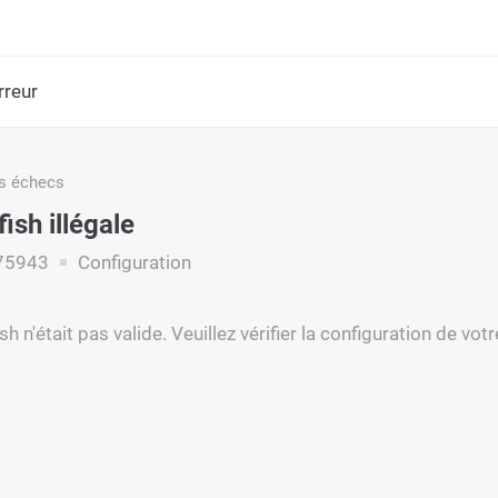
rreur
s échecs
ish illégale
75943
Configuration
sh n'était pas valide. Veuillez vérifier la configuration de vo