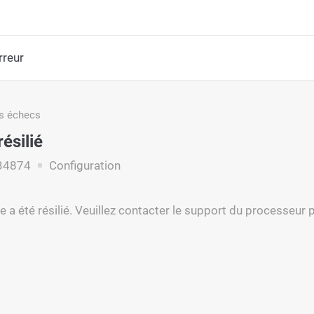
rreur
s échecs
ésilié
34874
Configuration
 a été résilié. Veuillez contacter le support du processeur 