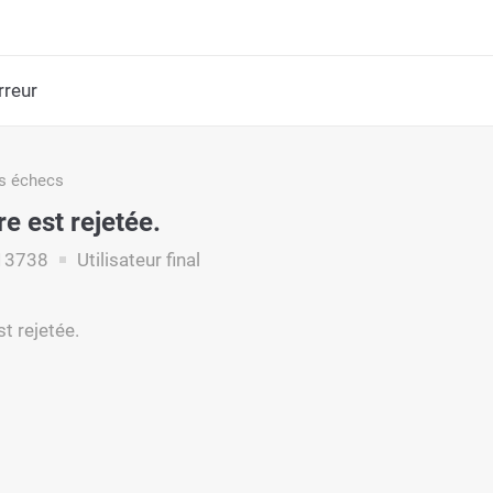
rreur
s échecs
e est rejetée.
13738
Utilisateur final
t rejetée.