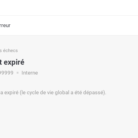
rreur
s échecs
 expiré
99999
Interne
 expiré (le cycle de vie global a été dépassé).