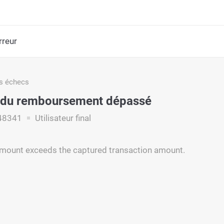
rreur
s échecs
 du remboursement dépassé
48341
Utilisateur final
amount exceeds the captured transaction amount.