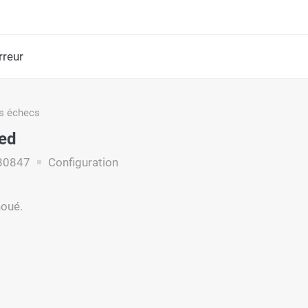
rreur
s échecs
led
80847
Configuration
houé.