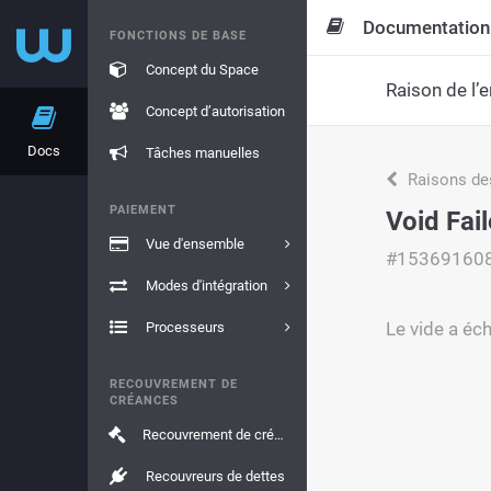
Documentation
FONCTIONS DE BASE
Concept du Space
Raison de l’e
Concept d’autorisation
Docs
Tâches manuelles
Raisons de
PAIEMENT
Void Fai
Vue d'ensemble
#15369160
Modes d'intégration
Le vide a éc
Processeurs
RECOUVREMENT DE
CRÉANCES
Recouvrement de créances
Recouvreurs de dettes