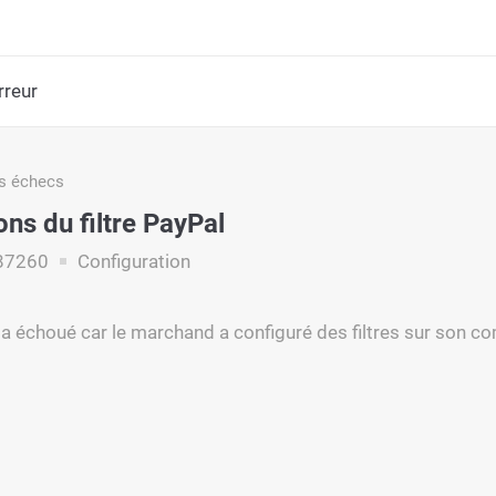
rreur
s échecs
ons du filtre PayPal
87260
Configuration
a échoué car le marchand a configuré des filtres sur son co