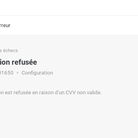
rreur
s échecs
ion refusée
01650
Configuration
on est refusée en raison d'un CVV non valide.