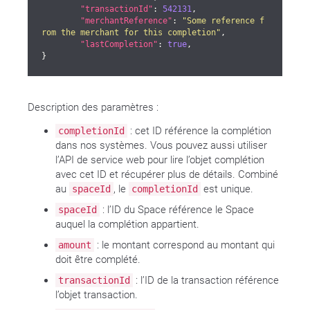
"transactionId"
: 
542131
,

"merchantReference"
: 
"Some reference f
rom the merchant for this completion"
,

"lastCompletion"
: 
true
,

}
Description des paramètres :
: cet ID référence la complétion
completionId
dans nos systèmes. Vous pouvez aussi utiliser
l’API de service web pour lire l’objet complétion
avec cet ID et récupérer plus de détails. Combiné
au
, le
est unique.
spaceId
completionId
: l’ID du Space référence le Space
spaceId
auquel la complétion appartient.
: le montant correspond au montant qui
amount
doit être complété.
: l’ID de la transaction référence
transactionId
l’objet transaction.