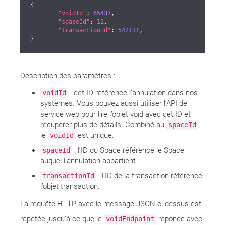
{

"voidId"
: 
65437
,

"spaceId"
: 
12
,

"transactionId"
: 
542131
,

}
Description des paramètres :
: cet ID référence l’annulation dans nos
voidId
systèmes. Vous pouvez aussi utiliser l’API de
service web pour lire l’objet void avec cet ID et
récupérer plus de détails. Combiné au
,
spaceId
le
est unique.
voidId
: l’ID du Space référence le Space
spaceId
auquel l’annulation appartient.
: l’ID de la transaction référence
transactionId
l’objet transaction.
La requête HTTP avec le message JSON ci-dessus est
répétée jusqu’à ce que le
réponde avec
voidEndpoint