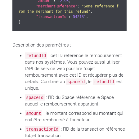
"amount"
: 
12.96
,

"merchantReference"
: 
"Some reference f
rom the merchant for this refund"
,

"transactionId"
: 
542131
,

}
Description des paramètres :
: cet ID référence le remboursement
refundId
dans nos systèmes. Vous pouvez aussi utiliser
l’API de service web pour lire l’objet
remboursement avec cet ID et récupérer plus de
détails. Combiné au
, le
est
spaceId
refundId
unique.
: l’ID du Space référence le Space
spaceId
auquel le remboursement appartient.
: le montant correspond au montant qui
amount
doit être remboursé à l’acheteur.
: l’ID de la transaction référence
transactionId
l’objet transaction.