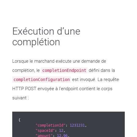
Exécution d’une
complétion
Lorsque le marchand exécute une demande de
complétion, le
défini dans la
completionEndpoint
est invoqué. La requête
completionConfiguration
HTTP POST envoyée à l’endpoint contient le corps
suivant :
{

"completionId"
: 
1231231
,

"spaceId"
: 
12
,

"amount"
: 
12.96
,
