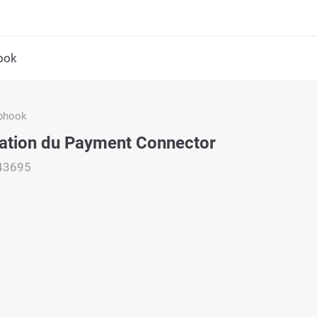
ook
bhook
ation du Payment Connector
43695