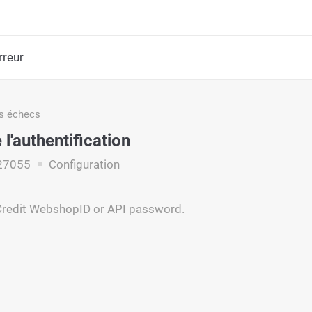
rreur
s échecs
l'authentification
27055
Configuration
yCredit WebshopID or API password.