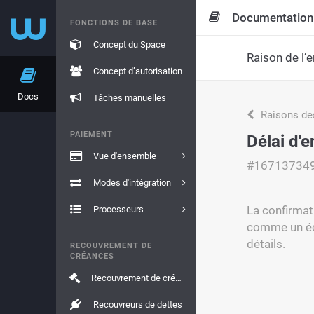
Documentation
FONCTIONS DE BASE
Concept du Space
Raison de l’e
Concept d’autorisation
Docs
Tâches manuelles
Raisons de
PAIEMENT
Délai d'e
Vue d'ensemble
#16713734
Modes d'intégration
La confirmati
Processeurs
comme un éch
détails.
RECOUVREMENT DE
CRÉANCES
Recouvrement de créances
Recouvreurs de dettes