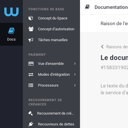
Documentation
FONCTIONS DE BASE
Concept du Space
Raison de l’e
Concept d’autorisation
Docs
Tâches manuelles
Raisons de
PAIEMENT
Le docum
Vue d'ensemble
#15833190
Modes d'intégration
Le texte du d
Processeurs
le service d'
RECOUVREMENT DE
CRÉANCES
Recouvrement de créances
Recouvreurs de dettes