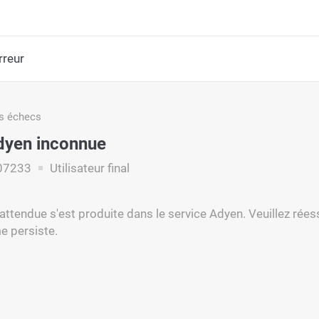
rreur
s échecs
dyen inconnue
07233
Utilisateur final
nattendue s'est produite dans le service Adyen. Veuillez rées
e persiste.