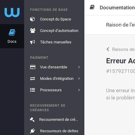
Documentation
FONCTIONS DE BASE
Concept du Space
Raison de l’e
Concept d’autorisation
Docs
Tâches manuelles
Raisons de
PAIEMENT
Erreur A
Vue d'ensemble
#15792710
Modes d'intégration
Une erreur i
Processeurs
si le problèm
RECOUVREMENT DE
CRÉANCES
Recouvrement de créances
Recouvreurs de dettes