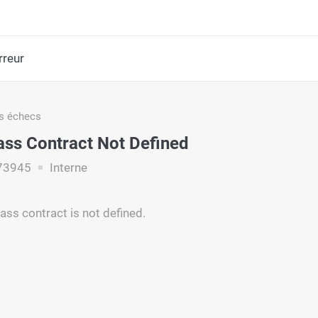
rreur
s échecs
ss Contract Not Defined
73945
Interne
ss contract is not defined.