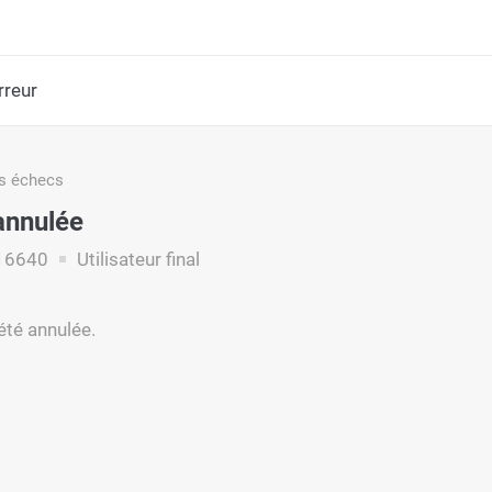
rreur
s échecs
annulée
16640
Utilisateur final
été annulée.