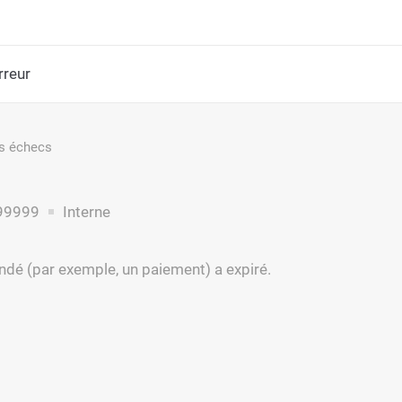
rreur
s échecs
99999
Interne
ndé (par exemple, un paiement) a expiré.