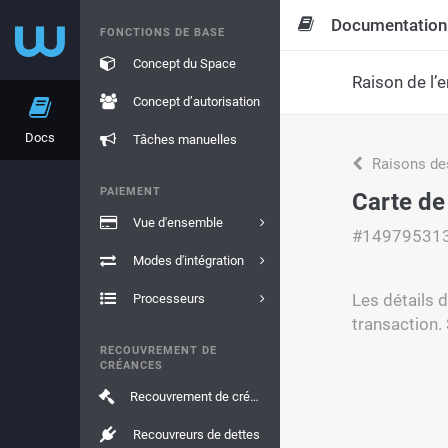
Documentation
FONCTIONS DE BASE
Concept du Space
Raison de l’e
Concept d’autorisation
Docs
Tâches manuelles
Raisons de
PAIEMENT
Carte de 
Vue d'ensemble
#14979531
Modes d'intégration
Les détails d
Processeurs
transaction. 
RECOUVREMENT DE
CRÉANCES
Recouvrement de créances
Recouvreurs de dettes