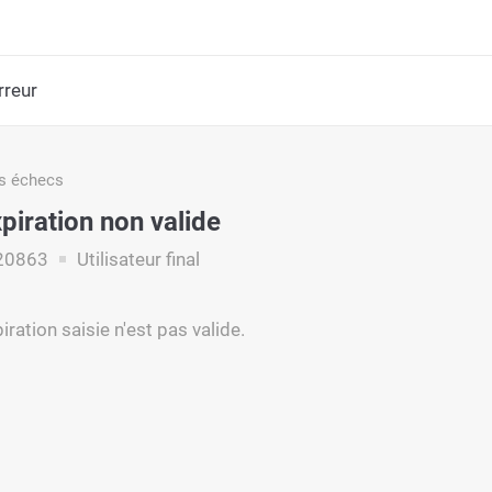
rreur
s échecs
piration non valide
20863
Utilisateur final
iration saisie n'est pas valide.