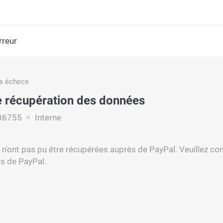
rreur
s échecs
e récupération des données
36755
Interne
n'ont pas pu être récupérées auprès de PayPal. Veuillez con
 de PayPal.