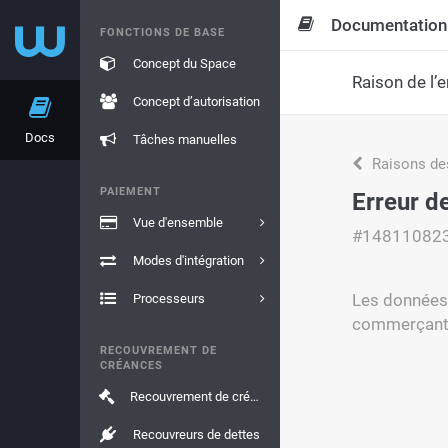
Documentation
FONCTIONS DE BASE
Concept du Space
Raison de l’e
Concept d’autorisation
Docs
Tâches manuelles
Raisons de
PAIEMENT
Erreur d
Vue d'ensemble
#14811082
Modes d'intégration
Les données 
Processeurs
commerçants
RECOUVREMENT DE
CRÉANCES
Recouvrement de créances
Recouvreurs de dettes