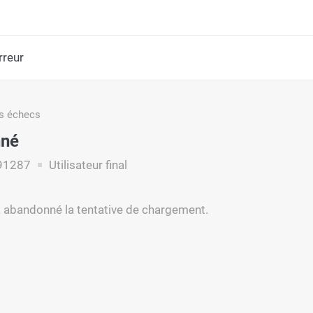
rreur
s échecs
né
91287
Utilisateur final
r a abandonné la tentative de chargement.