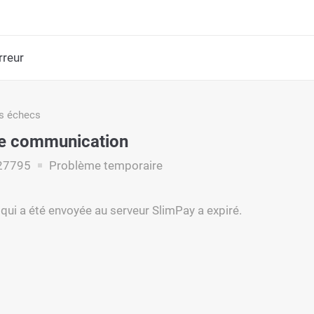
rreur
s échecs
de communication
27795
Problème temporaire
ui a été envoyée au serveur SlimPay a expiré.