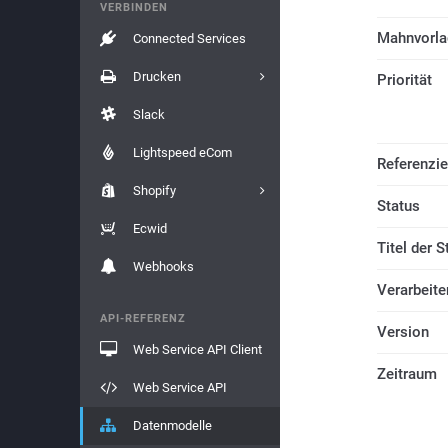
VERBINDEN
Mahnvorl
Connected Services
Drucken
Priorität
Slack
Lightspeed eCom
Referenzie
Shopify
Status
Ecwid
Titel der S
Webhooks
Verarbeite
API-REFERENZ
Version
Web Service API Client
Zeitraum
Web Service API
Datenmodelle