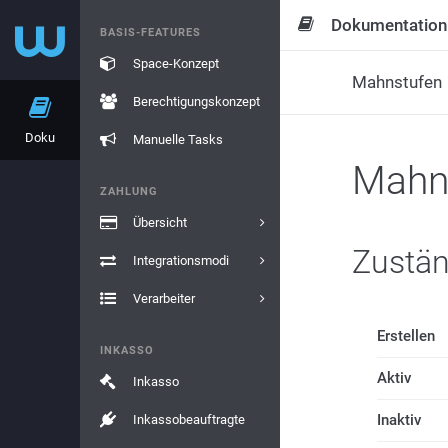
Dokumentation
BASIS-FEATURES
Space-Konzept
Mahnstufen
Berechtigungskonzept
Doku
Manuelle Tasks
Mahn
ZAHLUNG
Übersicht
Zustä
Integrationsmodi
Verarbeiter
Erstellen
INKASSO
Aktiv
Inkasso
Inaktiv
Inkassobeauftragte