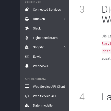
VERBINDEN
3
Di
Connected Services
We
Drucken
Slack
Die L
Lightspeed eCom
Serv
Shopify
desc
Ecwid
zusät
Webhooks
API-REFERENZ
Web Service API Client
4
La
Web Service API
Datenmodelle