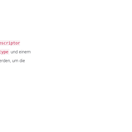
escriptor
und einem
type
erden, um die