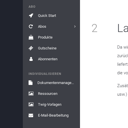
ABO
Quick Start
2
La
Abos
Produkte
Da wi
Gutscheine
zurüc
Abonnenten
liefe
die v
INDIVIDUALISIEREN
Dokumentenmanagement
Zusät
Ressourcen
usw.)
Twig-Vorlagen
E-Mail-Bearbeitung