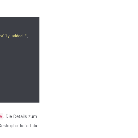
cally added."
,

. Die Details zum
e
kriptor liefert die