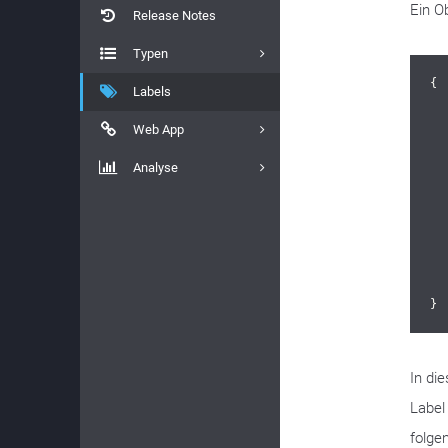
Ein O
Release Notes
Typen
{

Labels
Web App
Analyse
}
In di
Label
folge