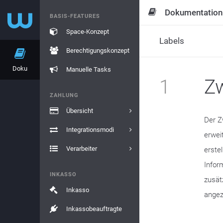
Dokumentation
BASIS-FEATURES
Space-Konzept
Labels
Berechtigungskonzept
Doku
Manuelle Tasks
1
Z
ZAHLUNG
Übersicht
Der Z
Integrationsmodi
erwei
Verarbeiter
erste
Infor
INKASSO
zusät
Inkasso
angez
Inkassobeauftragte