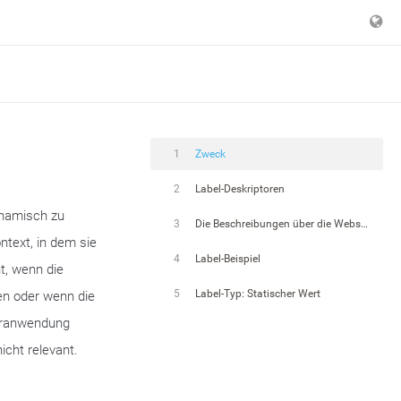
1
Zweck
2
Label-Deskriptoren
ynamisch zu
3
Die Beschreibungen über die Webservice-API auflösen
ntext, in dem sie
4
Label-Beispiel
nt, wenn die
5
Label-Typ: Statischer Wert
en oder wenn die
teranwendung
icht relevant.