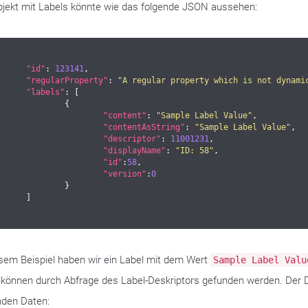
bjekt mit Labels könnte wie das folgende JSON aussehen:
"id"
: 
123141
,

"regularProperty"
: 
"A regular property which is not dynami
"labels"
: [

		{

"content"
: 
"Sample Label Value"
,

"contentAsString"
: 
"Sample Label Value"
,

"descriptor"
: 
11001231
,

"displayName"
: 
"ID: 58"
,

"id"
:
58
,

"version"
:
0
		}

	]

esem Beispiel haben wir ein Label mit dem Wert
Sample Label Valu
 können durch Abfrage des Label-Deskriptors gefunden werden. Der Des
nden Daten: