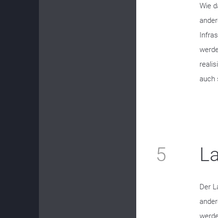
Wie d
ander
Infra
werde
reali
auch s
5
La
Der L
ander
werde