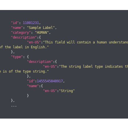
"id"
: 
11001231
,

"name"
: 
"Sample Label"
,

"category"
: 
"HUMAN"
,

"description"
:{

"en-US"
:
"This field will contain a human understan
of the label in English."
},

"type"
: {

"description"
:{

"en-US"
:
"The string label type indicates t
e is of the type string."
		},

"id"
:
1455545848917
,

"name"
:{

"en-US"
:
"String"
		}

},

...
