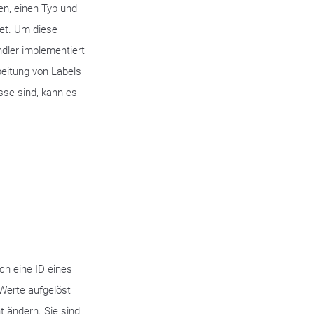
en, einen Typ und
et. Um diese
ndler implementiert
eitung von Labels
sse sind, kann es
ch eine ID eines
 Werte aufgelöst
t ändern. Sie sind