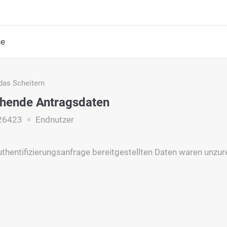
he
das Scheitern
hende Antragsdaten
26423
Endnutzer
Authentifizierungsanfrage bereitgestellten Daten waren unzur