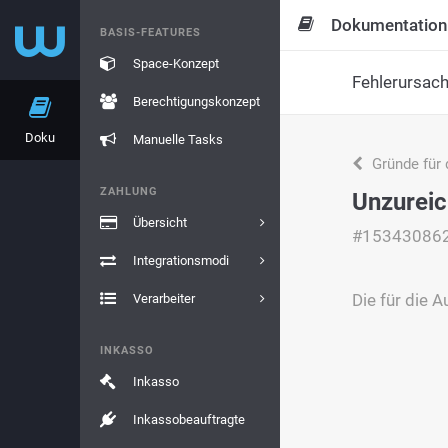
Dokumentation
BASIS-FEATURES
Space-Konzept
Fehlerursac
Berechtigungskonzept
Doku
Manuelle Tasks
Gründe für 
ZAHLUNG
Unzureic
Übersicht
#15343086
Integrationsmodi
Die für die 
Verarbeiter
INKASSO
Inkasso
Inkassobeauftragte