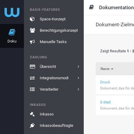
Dokumentation
BASIS-FEATURES
Space-Konzept
Dokument-Zielm
Berechtigungskonzept
Doku
Manuelle Tasks
Zeigt Resultate
1 - 
ZAHLUNG
Übersicht
Name
Integrationsmodi
Druck
Dokument, das für de
Verarbeiter
E-Mail
INKASSO
Dokument, das für de
Inkasso
Inkassobeauftragte