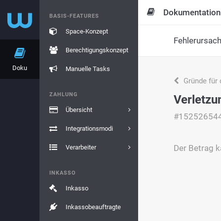
Dokumentation
BASIS-FEATURES
Space-Konzept
Fehlerursac
Berechtigungskonzept
Doku
Manuelle Tasks
Gründe für 
ZAHLUNG
Verletzu
Übersicht
#15252654
Integrationsmodi
Der Betrag k
Verarbeiter
INKASSO
Inkasso
Inkassobeauftragte