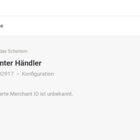
he
das Scheitern
nter Händler
02917
Konfiguration
ierte Merchant ID ist unbekannt.