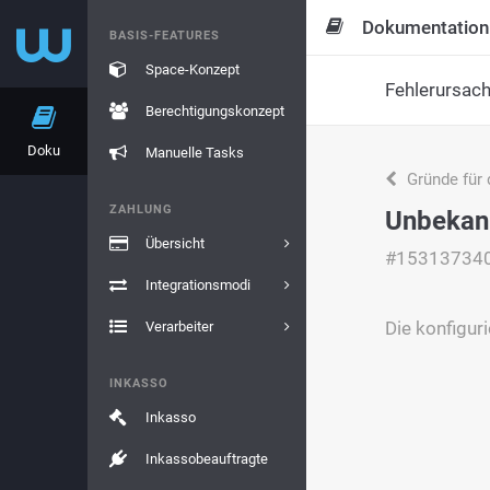
Dokumentation
BASIS-FEATURES
Space-Konzept
Fehlerursac
Berechtigungskonzept
Doku
Manuelle Tasks
Gründe für 
ZAHLUNG
Unbekan
Übersicht
#15313734
Integrationsmodi
Die konfigur
Verarbeiter
INKASSO
Inkasso
Inkassobeauftragte