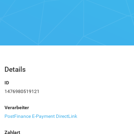
Details
ID
1476980519121
Verarbeiter
PostFinance E-Payment DirectLink
Zahlart