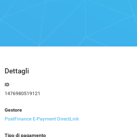
Dettagli
ID
1476980519121
Gestore
PostFinance E-Payment DirectLink
Tipo di pagamento