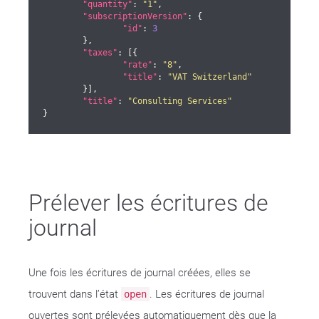
"quantity"
: 
"1"
,

"subscriptionVersion"
: {

"id"
: 
3
	},

"taxes"
: [{

"rate"
: 
"8"
,

"title"
: 
"VAT Switzerland"
	}],

"title"
: 
"Consulting Services"
}
Prélever les écritures de
journal
Une fois les écritures de journal créées, elles se
trouvent dans l’état
. Les écritures de journal
open
ouvertes sont prélevées automatiquement dès que la