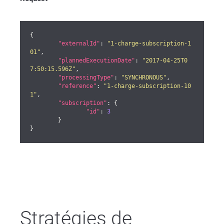
{

"externalId"
: 
"1-charge-subscription-1
01"
,

"plannedExecutionDate"
: 
"2017-04-25T0
7:50:15.596Z"
,

"processingType"
: 
"SYNCHRONOUS"
,

"reference"
: 
"1-charge-subscription-10
1"
,

"subscription"
: {

"id"
: 
3
	}

}
Stratégies de