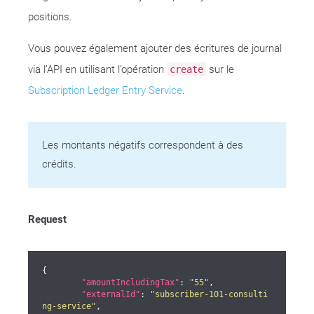
positions.
Vous pouvez également ajouter des écritures de journal
via l’API en utilisant l’opération
sur le
create
Subscription Ledger Entry Service
.
Les montants négatifs correspondent à des
crédits.
Request
{

"amountIncludingTax"
: 
"55"
,

"externalId"
: 
"subscriber-101-consulti
ng-service"
,
