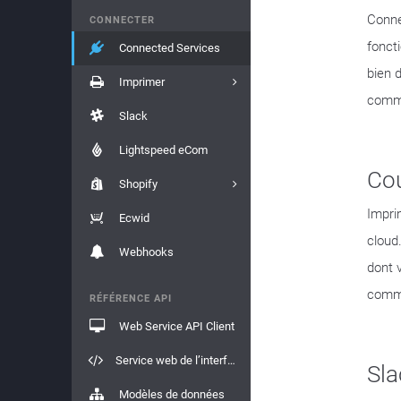
Conne
CONNECTER
fonct
Connected Services
bien 
Imprimer
comme
Slack
Lightspeed eCom
Cou
Shopify
Impri
Ecwid
cloud
Webhooks
dont 
comma
RÉFÉRENCE API
Web Service API Client
Service web de l’interface API
Sla
Modèles de données