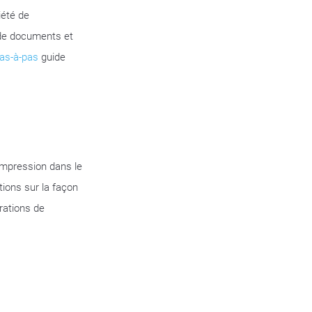
iété de
 de documents et
as-à-pas
guide
mpression dans le
tions sur la façon
rations de