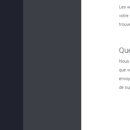
Les w
votre
trouv
Que
Nous 
que v
envoy
de su