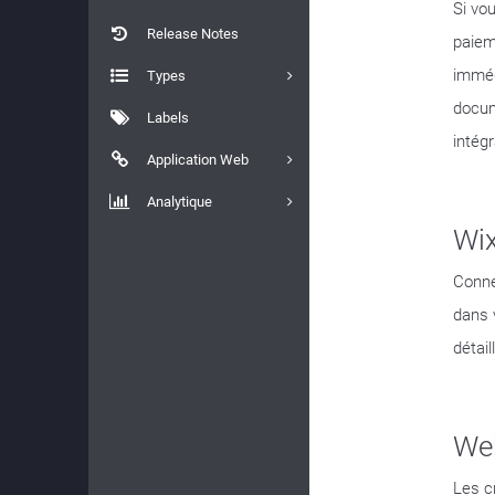
Si vo
Release Notes
paiem
imméd
Types
docum
Labels
intégr
Application Web
Analytique
Wi
Conne
dans 
détai
We
Les c