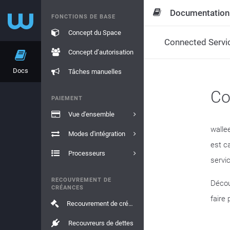
Documentation
FONCTIONS DE BASE
Concept du Space
Connected Servi
Concept d’autorisation
Docs
Tâches manuelles
Co
PAIEMENT
Vue d'ensemble
walle
Modes d'intégration
est c
Processeurs
servi
RECOUVREMENT DE
Décou
CRÉANCES
faire 
Recouvrement de créances
Recouvreurs de dettes