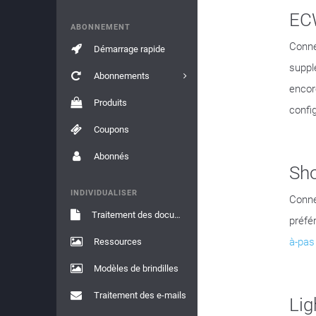
EC
ABONNEMENT
Conne
Démarrage rapide
suppl
Abonnements
encor
Produits
config
Coupons
Abonnés
Sh
INDIVIDUALISER
Conne
Traitement des documents
préfé
à-pas
Ressources
Modèles de brindilles
Traitement des e-mails
Lig