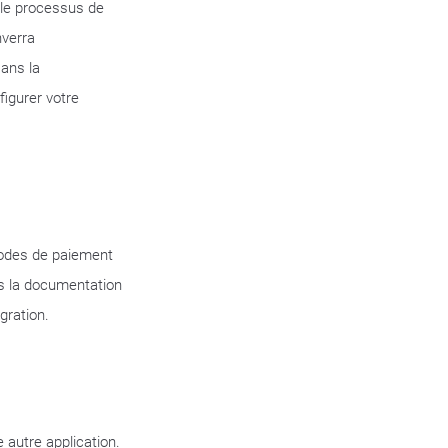
le processus de
nverra
ans la
igurer votre
thodes de paiement
ns la documentation
gration.
 autre application.