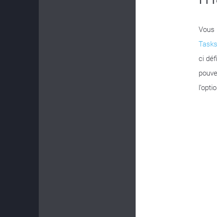
Vous 
Tasks
ci déf
pouve
l’opti