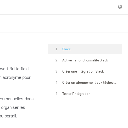
1
Slack
2
Activer la fonctionnalité Slack
wart Butterfield.
3
Créer une intégration Slack
 un acronyme pour
4
Créer un abonnement aux tâches manuelles
5
Tester l’intégration
hes manuelles dans
 organiser les
u portail.