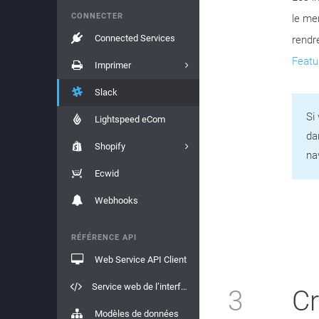
CONNECTER
le me
Connected Services
rendre
Featu
Imprimer
Slack
Si
Lightspeed eCom
da
Shopify
na
Ecwid
Webhooks
RÉFÉRENCE API
Web Service API Client
Service web de l’interface API
3
Cr
Modèles de données