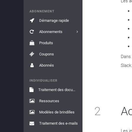
Les a
ABONNEMENT
Démarrage rapide
Abonnements
Produits
Coupons
Dans 
Slack
Abonnés
INDIVIDUALISER
Traitement des documents
Ressources
2
Ac
Modèles de brindilles
Traitement des e-mails
Les i