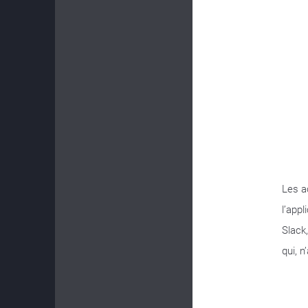
Les a
l’appl
Slack
qui, 