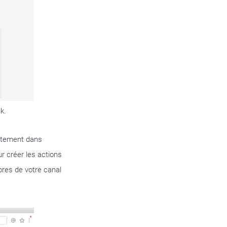
k.
ectement dans
ur créer les actions
bres de votre canal