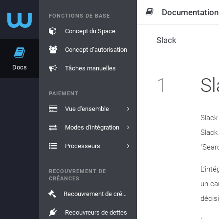
Documentation
FONCTIONS DE BASE
Concept du Space
Slack
Concept d’autorisation
Docs
Tâches manuelles
1
Sl
PAIEMENT
Vue d'ensemble
Slack 
Modes d'intégration
Slack
Processeurs
"Sear
L’int
RECOUVREMENT DE
CRÉANCES
un ca
Recouvrement de créances
décis
Recouvreurs de dettes