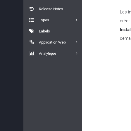
Release Notes
Les i
Types
créer
Instal
Labels
deman
Application Web
Analytique