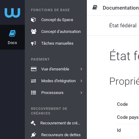
Documentation
FONCTIONS DE BASE
Concept du Space
État fédéral
Concept d’autorisation
Docs
Tâches manuelles
État 
PAIEMENT
Vue d'ensemble
Propri
Modes d'intégration
Processeurs
Code
RECOUVREMENT DE
CRÉANCES
Code pays
Recouvrement de créances
Id
Recouvreurs de dettes