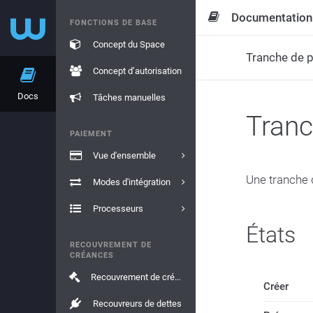
Documentation
FONCTIONS DE BASE
Concept du Space
Tranche de 
Concept d’autorisation
Docs
Tâches manuelles
Tranc
PAIEMENT
Vue d'ensemble
Une tranche 
Modes d'intégration
Processeurs
États
RECOUVREMENT DE
CRÉANCES
Recouvrement de créances
Créer
Recouvreurs de dettes