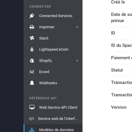
Créé le
CONNECTER
Date de s
Connected Services
prévue
Imprimer
ID
Slack
ID du Spac
Lightspeed eCom
Paiement 
Shopify
Statut
Ecwid
Transacti
Webhooks
Transactio
RÉFÉRENCE API
Version
Web Service API Client
Service web de l’interface API
Modèles de données