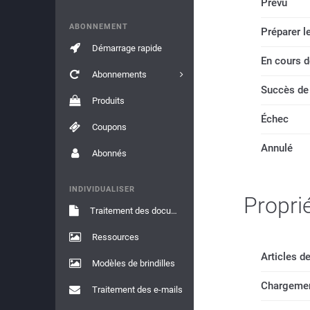
Prévu
ABONNEMENT
Préparer l
Démarrage rapide
En cours d
Abonnements
Succès de
Produits
Échec
Coupons
Annulé
Abonnés
INDIVIDUALISER
Propri
Traitement des documents
Ressources
Articles de
Modèles de brindilles
Chargemen
Traitement des e-mails