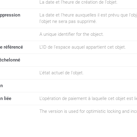
La date et l'heure de création de l'objet.
uppression
La date et l'heure auxquelles il est prévu que l'obj
l'objet ne sera pas supprimé.
A unique identifier for the object.
e référencé
L'ID de l'espace auquel appartient cet objet.
échelonné
L'état actuel de l'objet.
on
n liée
L'opération de paiement à laquelle cet objet est li
The version is used for optimistic locking and i