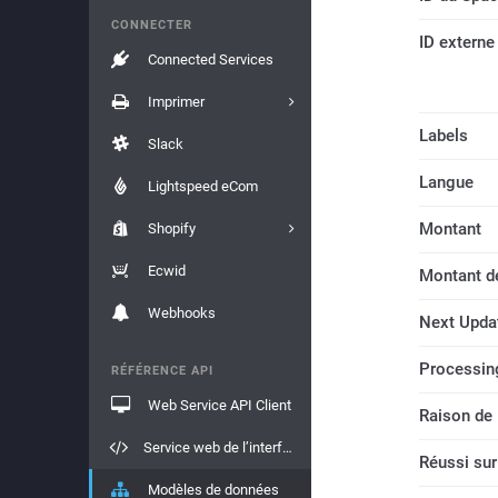
CONNECTER
ID externe
Connected Services
Imprimer
Labels
Slack
Langue
Lightspeed eCom
Montant
Shopify
Ecwid
Montant de
Webhooks
Next Upda
Processin
RÉFÉRENCE API
Web Service API Client
Raison de l
Service web de l’interface API
Réussi sur
Modèles de données