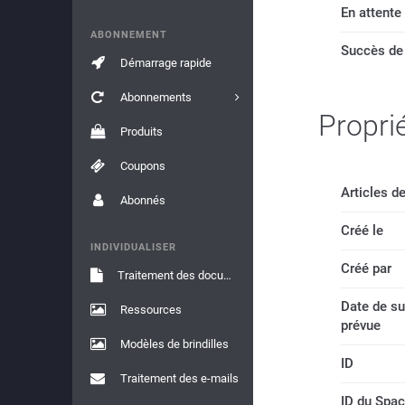
En attente
ABONNEMENT
Succès de
Démarrage rapide
Abonnements
Propri
Produits
Coupons
Articles de
Abonnés
Créé le
INDIVIDUALISER
Créé par
Traitement des documents
Date de s
Ressources
prévue
Modèles de brindilles
ID
Traitement des e-mails
ID du Spac