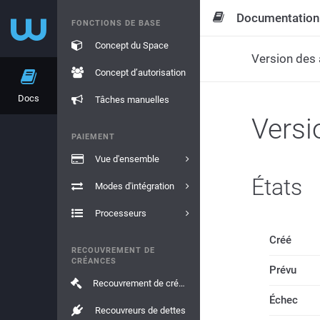
Documentation
FONCTIONS DE BASE
Concept du Space
Version des 
Concept d’autorisation
Docs
Tâches manuelles
Versi
PAIEMENT
Vue d'ensemble
États
Modes d'intégration
Processeurs
Créé
RECOUVREMENT DE
CRÉANCES
Prévu
Recouvrement de créances
Échec
Recouvreurs de dettes