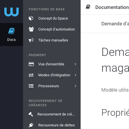
Documentation
FONCTIONS DE BASE
Concept du Space
Demande d'a
Concept d’autorisation
Docs
Tâches manuelles
Deman
PAIEMENT
maga
Vue d'ensemble
Modes d'intégration
Processeurs
Modèle utilis
RECOUVREMENT DE
CRÉANCES
Propri
Recouvrement de créances
Recouvreurs de dettes