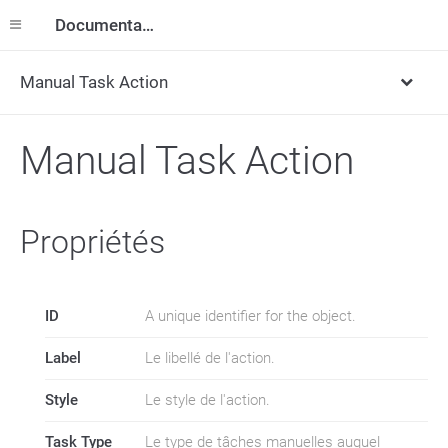
Documentation
Manual Task Action
Manual Task Action
Propriétés
ID
A unique identifier for the object.
Label
Le libellé de l'action.
Style
Le style de l'action.
Task Type
Le type de tâches manuelles auquel