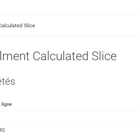
Calculated Slice
llment Calculated Slice
étés
 ligne
TTC