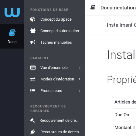
Documentation
FONCTIONS DE BASE
Concept du Space
Installment 
Concept d’autorisation
Docs
Tâches manuelles
Insta
PAIEMENT
Vue d'ensemble
Propri
Modes d'intégration
Processeurs
Articles de
RECOUVREMENT DE
CRÉANCES
Due On
Recouvrement de créances
Montant 
Recouvreurs de dettes