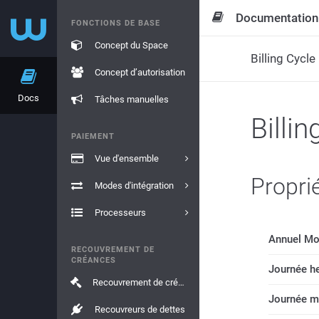
Documentation
FONCTIONS DE BASE
Concept du Space
Billing Cycl
Concept d’autorisation
Docs
Tâches manuelles
Billi
PAIEMENT
Vue d'ensemble
Propri
Modes d'intégration
Processeurs
Annuel Mo
RECOUVREMENT DE
CRÉANCES
Journée h
Recouvrement de créances
Journée m
Recouvreurs de dettes