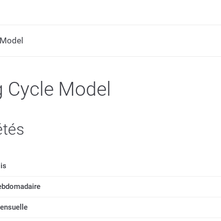
e Model
ng Cycle Model
étés
is
ebdomadaire
ensuelle