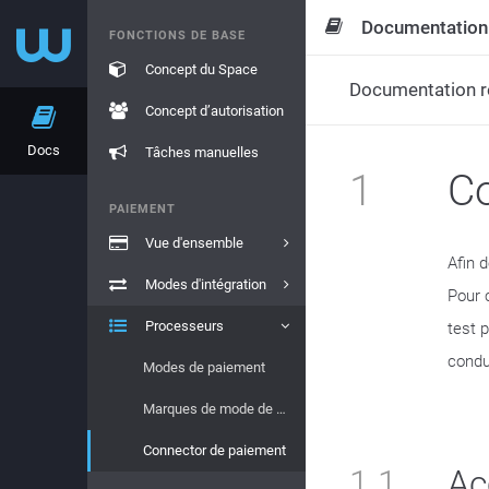
Documentation
FONCTIONS DE BASE
Concept du Space
Documentation re
Concept d’autorisation
Docs
Tâches manuelles
1
Co
PAIEMENT
Vue d'ensemble
Afin 
Modes d'intégration
Pour 
Processeurs
test 
condu
Modes de paiement
Marques de mode de paiement
Connector de paiement
1.1
Ac