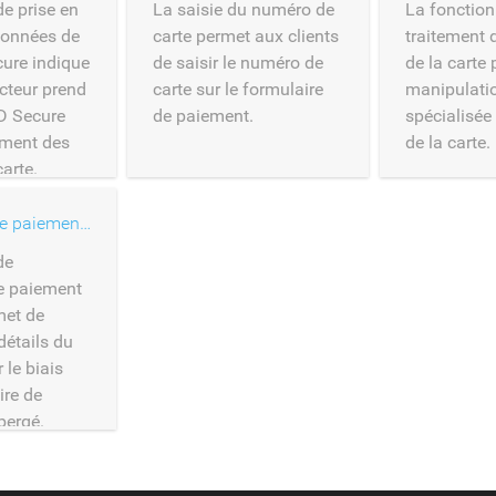
de prise en
La saisie du numéro de
La fonction
données de
carte permet aux clients
traitement
cure indique
de saisir le numéro de
de la carte
cteur prend
carte sur le formulaire
manipulati
D Secure
de paiement.
spécialisée
tement des
de la carte.
arte.
Formulaire de paiement hébergé
de
e paiement
met de
 détails du
 le biais
ire de
bergé.