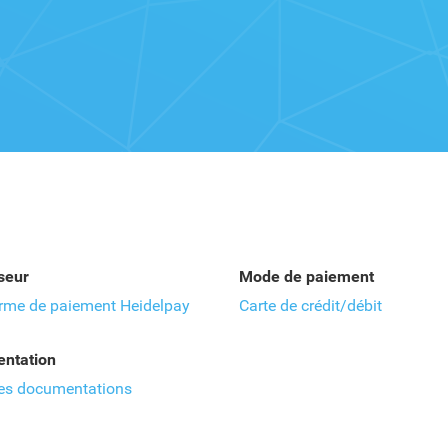
seur
Mode de paiement
rme de paiement Heidelpay
Carte de crédit/débit
ntation
les documentations