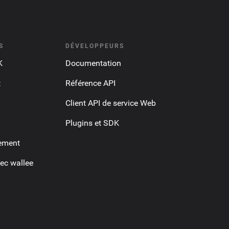
S
DÉVELOPPEURS
K
Documentation
t
Référence API
Client API de service Web
Plugins et SDK
ement
ec wallee