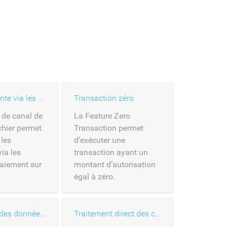
Canal de vente via les cartes déposées
Transaction zéro
 de canal de
La Feature Zero
chier permet
Transaction permet
 les
d’exécuter une
ia les
transaction ayant un
paiement sur
montant d’autorisation
égal à zéro.
Traitement des données relatives aux cartes
Traitement direct des cartes