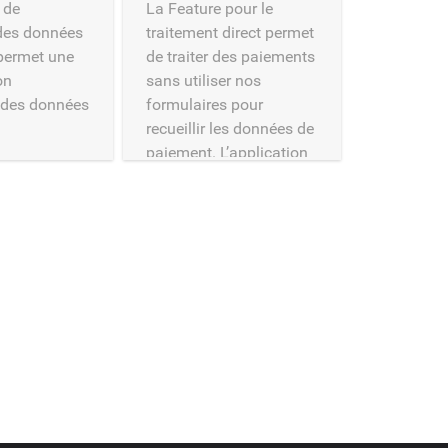
 de
La Feature pour le
 des données
traitement direct permet
 permet une
de traiter des paiements
on
sans utiliser nos
 des données
formulaires pour
recueillir les données de
paiement. L’application
du commerçant peut
fournir le formulaire.