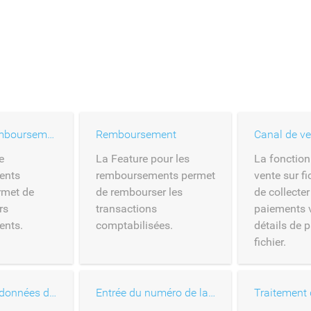
Plusieurs remboursements
Remboursement
e
La Feature pour les
La fonction
ents
remboursements permet
vente sur fi
rmet de
de rembourser les
de collecter
rs
transactions
paiements v
ents.
comptabilisées.
détails de 
fichier.
Support des données de la carte 3-D Secure
Entrée du numéro de la carte